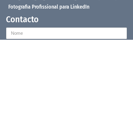
Fotografia Profissional para LinkedIn
Contacto
Enviar
Morada
Rua Nova do Almada, 36 – 2ºesq.
1200-289 Lisboa