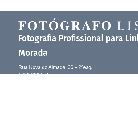
Fotografia Profissional para Li
Morada
Rua Nova do Almada, 36 – 2ºesq.
1200-289 Lisboa
(Baixa-Chiado)
Telefone
+351 210 965 513
::
+351 960 177 166